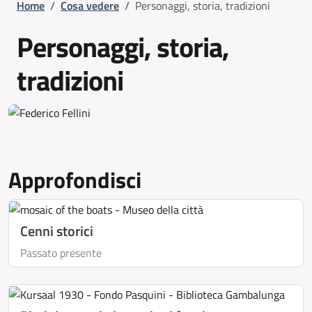
Briciole di pane
Home
/
Cosa vedere
/
Personaggi, storia, tradizioni
Personaggi, storia,
tradizioni
Approfondisci
Cenni storici
Passato presente