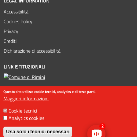
LEGAL INFORMATION
Accessibilità
Cookies Policy
Privacy
Crediti
Dichiarazione di accessibilità
LINK ISTITUZIONALI
Questo sito utilizza cookie tecnici, analytics e di terze parti.
Maggiori informazioni
Cookie tecnici
Analytics cookies
©2016-2023 Assessorato al turismo / Comune di Rimini, Piazzale
2
Fellini 3 47921 - Rimini - +39 0541 704587 / Ufficio Informazioni
Usa solo i tecnici necessari
Turistiche (IAT) +39 0541 53399 / fax +39 0541 56598 / Statistiche