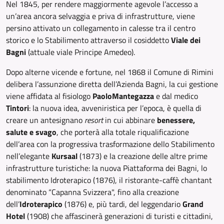
Nel 1845, per rendere maggiormente agevole l’accesso a
un’area ancora selvaggia e priva di infrastrutture, viene
persino attivato un collegamento in calesse tra il centro
storico e lo Stabilimento attraverso il cosiddetto
Viale dei
Bagni
(attuale viale Principe Amedeo).
Dopo alterne vicende e fortune, nel 1868 il Comune di Rimini
delibera l’assunzione diretta dell’Azienda Bagni, la cui gestione
viene affidata al fisiologo
Paolo
Mantegazza
e dal medico
Tintori
: la nuova idea, avveniristica per l’epoca, è quella di
creare un antesignano
resort
in cui abbinare
benessere,
salute e svago
, che porterà alla totale riqualificazione
dell’area con la progressiva trasformazione dello Stabilimento
nell’elegante
Kursaal
(1873) e la creazione delle altre prime
infrastrutture turistiche: la nuova Piattaforma dei Bagni, lo
stabilimento Idroterapico (1876), il ristorante-caffè chantant
denominato “Capanna Svizzera", fino alla creazione
dell’
Idroterapico
(1876) e, più tardi, del leggendario
Grand
Hotel
(1908) che affascinerà generazioni di turisti e cittadini,