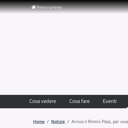
Slim top
Salta al contenuto principale
Skip to footer content
Rimini turismo
Cosa vedere
Cosa fare
Eventi
Briciole di pane
Home
/
Notizie
/
Arriva il Rimini Pass, per viver