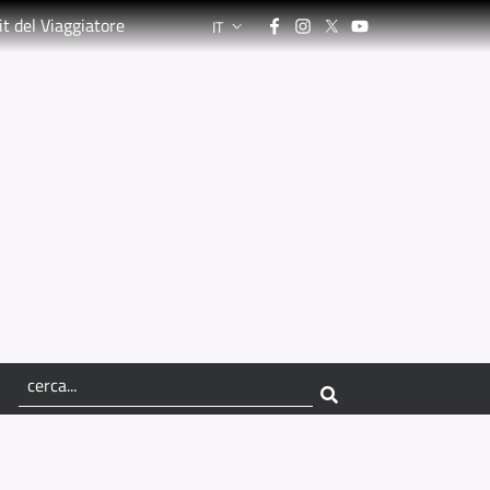
Facebook
Instagram
Twitter
YouTube
it del Viaggiatore
IT
LANGUAGE SWITCHER: CURRENT LANGUA