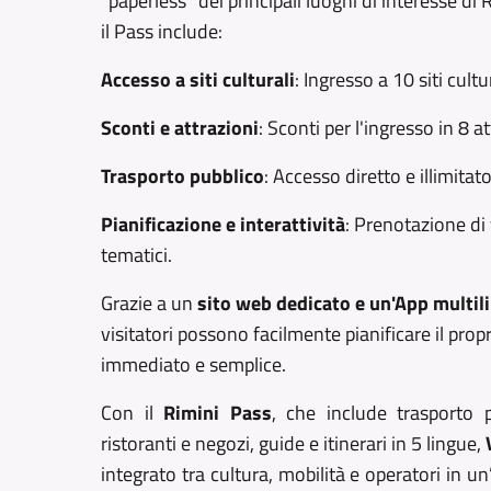
"paperless" dei principali luoghi di interesse di 
il Pass include:
Accesso a siti culturali
: Ingresso a 10 siti cul
Sconti e attrazioni
: Sconti per l'ingresso in 8 a
Trasporto pubblico
: Accesso diretto e illimita
Pianificazione e interattività
: Prenotazione di 
tematici.
Grazie a un
sito web dedicato e un'App multil
visitatori possono facilmente pianificare il prop
immediato e semplice.
Con il
Rimini Pass
, che include trasporto p
ristoranti e negozi, guide e itinerari in 5 lingue,
integrato tra cultura, mobilità e operatori in u