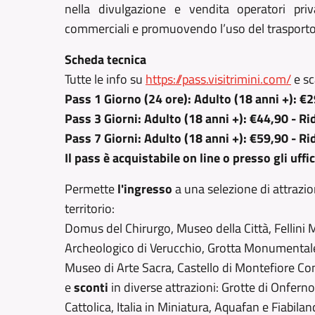
nella divulgazione e vendita operatori priva
commerciali e promuovendo l’uso del trasporto
Scheda tecnica
Tutte le info su
https://pass.visitrimini.com/
e sc
Pass 1 Giorno (24 ore): Adulto (18 anni +): €
Pass 3 Giorni: Adulto (18 anni +): €44,90 - R
Pass 7 Giorni: Adulto (18 anni +): €59,90 - R
Il pass è acquistabile on line o presso gli uffi
Permette
l'ingresso
a una selezione di attrazio
territorio:
Domus del Chirurgo, Museo della Città, Fellin
Archeologico di Verucchio, Grotta Monumentale
Museo di Arte Sacra, Castello di Montefiore C
e
sconti
in diverse attrazioni: Grotte di Onfern
Cattolica, Italia in Miniatura, Aquafan e Fiabilan