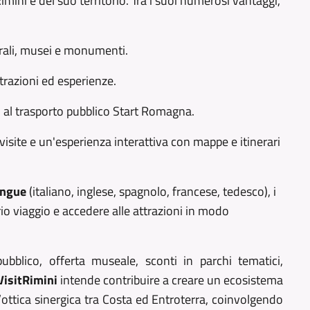
Rimini e del suo territorio. Tra i suoi numerosi vantaggi,
turali, musei e monumenti.
ttrazioni ed esperienze.
to al trasporto pubblico Start Romagna.
visite e un'esperienza interattiva con mappe e itinerari
ingue
(italiano, inglese, spagnolo, francese, tedesco), i
rio viaggio e accedere alle attrazioni in modo
ubblico, offerta museale, sconti in parchi tematici,
VisitRimini
intende contribuire a creare un ecosistema
n’ottica sinergica tra Costa ed Entroterra, coinvolgendo