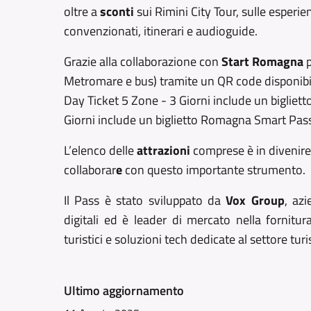
oltre a
sconti
sui Rimini City Tour, sulle esperie
convenzionati, itinerari e audioguide.
Grazie alla collaborazione con
Start Romagna
p
Metromare e bus) tramite un QR code disponibile 
Day Ticket 5 Zone - 3 Giorni include un bigliet
Giorni include un biglietto Romagna Smart Pass 
L’elenco delle
attrazioni
comprese è in divenire p
collaborar
e
con questo importante strumento.
Il Pass è stato sviluppato da
Vox Group
, az
digitali ed è leader di mercato nella fornitur
turistici e soluzioni tech dedicate al settore turi
Ultimo aggiornamento