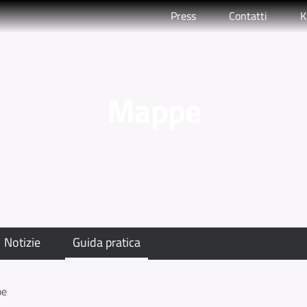
Press
Contatti
K
Mappe
Notizie
Guida pratica
pe