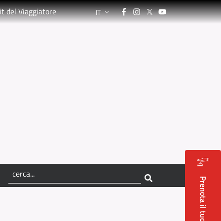
Facebook
Instagram
Twitter
YouTube
it del Viaggiatore
IT
LANGUAGE SWITCHER: CURRENT LANGUA
Prenota il tuo soggiorno