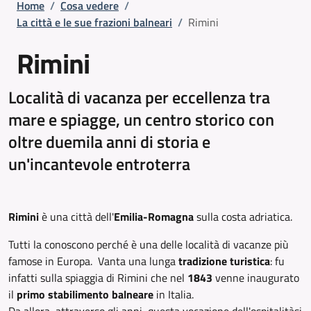
Briciole di pane
Home
/
Cosa vedere
/
La città e le sue frazioni balneari
/
Rimini
Rimini
Località di vacanza per eccellenza tra
mare e spiagge, un centro storico con
oltre duemila anni di storia e
un'incantevole entroterra
Rimini
è una città dell'
Emilia-Romagna
sulla costa adriatica.
Tutti la conoscono perché è una delle località di vacanze più
famose in Europa. Vanta una lunga
tradizione turistica
: fu
infatti sulla spiaggia di Rimini che nel
1843
venne inaugurato
il
primo stabilimento balneare
in Italia.