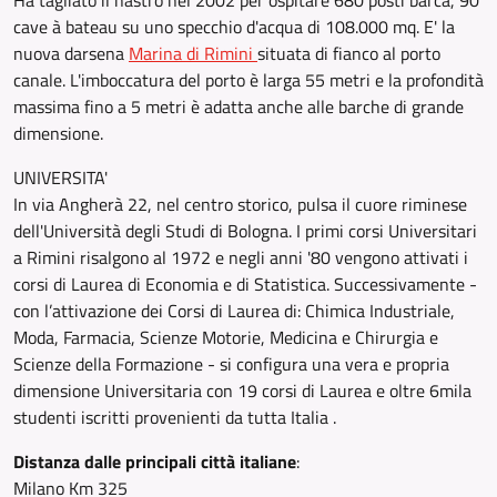
Ha tagliato il nastro nel 2002 per ospitare 680 posti barca, 90
cave à bateau su uno specchio d'acqua di 108.000 mq. E' la
nuova darsena
Marina di Rimini
situata di fianco al porto
canale. L'imboccatura del porto è larga 55 metri e la profondità
massima fino a 5 metri è adatta anche alle barche di grande
dimensione.
UNIVERSITA'
In via Angherà 22, nel centro storico, pulsa il cuore riminese
dell'Università degli Studi di Bologna. I primi corsi Universitari
a Rimini risalgono al 1972 e negli anni '80 vengono attivati i
corsi di Laurea di Economia e di Statistica. Successivamente -
con l’attivazione dei Corsi di Laurea di: Chimica Industriale,
Moda, Farmacia, Scienze Motorie, Medicina e Chirurgia e
Scienze della Formazione - si configura una vera e propria
dimensione Universitaria con 19 corsi di Laurea e oltre 6mila
studenti iscritti provenienti da tutta Italia .
Distanza dalle principali città italiane
:
Milano Km 325