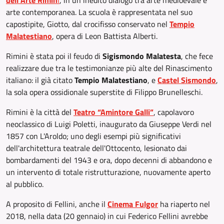
dell'Arte Rimin
i
, in un inedito dialogo tra arte medioevale e
arte contemporanea. La scuola è rappresentata nel suo
capostipite, Giotto, dal crocifisso conservato nel
Tempio
Malatestiano
, opera di Leon Battista Alberti.
Rimini è stata poi il feudo di
Sigismondo Malatesta
, che fece
realizzare due tra le testimonianze più alte del Rinascimento
italiano: il già citato
Tempio Malatestiano
, e
Castel Sismondo
,
la sola opera ossidionale superstite di Filippo Brunelleschi.
Rimini è la città del
Teatro “Amintore Galli”
, capolavoro
neoclassico di Luigi Poletti, inaugurato da Giuseppe Verdi nel
1857 con L'Aroldo; uno degli esempi più significativi
dell'architettura teatrale dell'Ottocento, lesionato dai
bombardamenti del 1943 e ora, dopo decenni di abbandono e
un intervento di totale ristrutturazione, nuovamente aperto
al pubblico.
A proposito di Fellini, anche il
Cinema Fulgor
ha riaperto nel
2018, nella data (20 gennaio) in cui Federico Fellini avrebbe