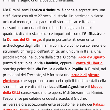
riminesi a segno di una poetica universale.
Ma Rimini, anzi
l’antica Ariminum
, è anche e soprattutto una
città d’arte con oltre 22 secoli di storia. Un patrimonio d'arte
unico al mondo, uno spaccato di storia dell'arte italiana
riassunta in un quadrilatero di poche migliaia di metri
quadrati, di cui restano tracce importanti come l'
Anfiteatro
e
la
Domus del Chirurgo
, il più importante ritrovamento
archeologico degli ultimi anni con la più completa collezione di
strumenti chirurgici dell’antichità, un unicum in Italia, una
piccola Pompei nel cuore della città. O come l’
Arco d’Augusto
,
punto di arrivo della
Via Flaminia
, oppure il
Ponte di Tiberio
,
starting point della
Via Emilia
e della
Via Popilia
. A Rimini, nei
primi anni del Trecento, si è formata una
scuola di pittura
giottesca
, che rappresenta uno dei capitoli fondamentali della
storia dell'arte e di cui la
chiesa di
Sant’Agostino
e il
Museo
della Città
conservano molte opere. E' di Giovanni da Rimini,
l’esponente più celebre di questa scuola, il Giudizio
universale ora eccezionalmente esposto nelle sale dei
Palazzi