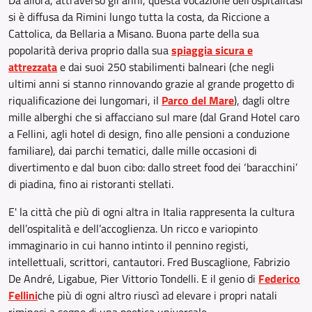
Da allora, attraverso gli anni, questa vocazione dell'ospitalitàsi
si è diffusa da Rimini lungo tutta la costa, da Riccione a
Cattolica, da Bellaria a Misano. Buona parte della sua
popolarità deriva proprio dalla sua
spiaggia sicura e
attrezzata
e dai suoi 250 stabilimenti balneari (che negli
ultimi anni si stanno rinnovando grazie al grande progetto di
riqualificazione dei lungomari, il
Parco del Mare
), dagli oltre
mille alberghi che si affacciano sul mare (dal Grand Hotel caro
a Fellini, agli hotel di design, fino alle pensioni a conduzione
familiare), dai parchi tematici, dalle mille occasioni di
divertimento e dal buon cibo: dallo street food dei ‘baracchini’
di piadina, fino ai ristoranti stellati.
E' la città che più di ogni altra in Italia rappresenta la cultura
dell’ospitalità e dell’accoglienza. Un ricco e variopinto
immaginario in cui hanno intinto il pennino registi,
intellettuali, scrittori, cantautori. Fred Buscaglione, Fabrizio
De André, Ligabue, Pier Vittorio Tondelli. E il genio di
Federico
Fellini
che più di ogni altro riuscì ad elevare i propri natali