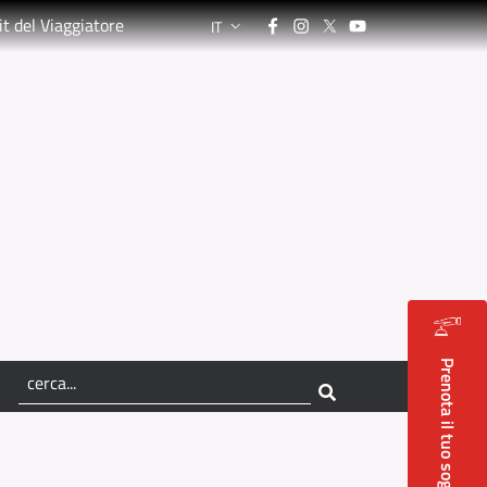
Facebook
Instagram
Twitter
YouTube
it del Viaggiatore
IT
LANGUAGE SWITCHER: CURRENT LANGUA
Prenota il tuo soggiorno