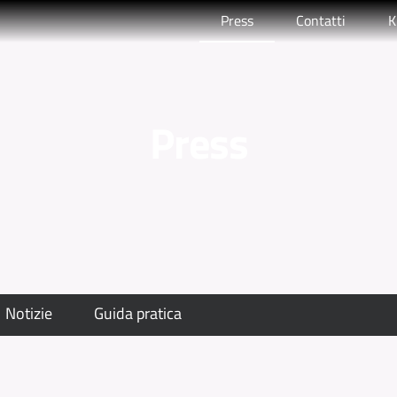
Attivo
Press
Contatti
K
Press
Notizie
Guida pratica