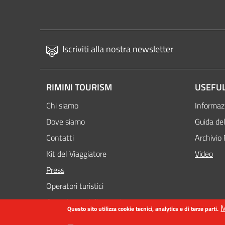
Iscriviti alla nostra newsletter
RIMINI TOURISM
USEFUL
Chi siamo
Informazi
Dove siamo
Guida del
Contatti
Archivio 
Kit del Viaggiatore
Video
Attivo
Press
Operatori turistici
Organizzatori di eventi
M
Questo sito utilizza cookie tecnici, analytics e di terze parti.