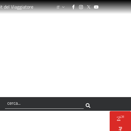
Facebook
Instagram
Twitter
YouTube
it del Viaggiatore
IT
LANGUAGE SWITCHER: CURRENT LANGUA
, ti aspetta per la
no