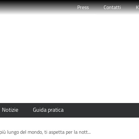
Attivo
Press
Contatti
K
no più lungo del mondo
otte più lunga dell'an
Notizie
Guida pratica
iù lungo del mondo, ti aspetta per la nott...