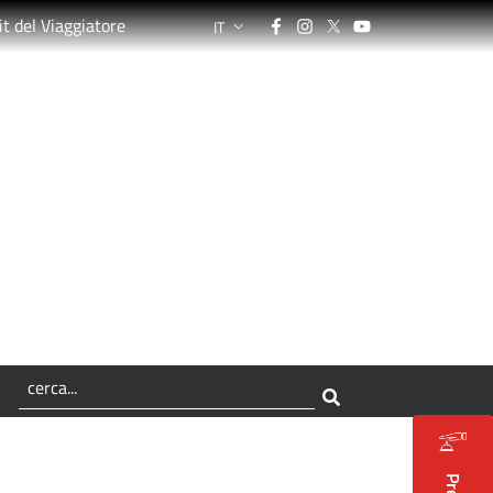
Facebook
Instagram
Twitter
YouTube
it del Viaggiatore
IT
LANGUAGE SWITCHER: CURRENT LANGUA
3