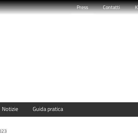
Attivo
Press
Contatti
K
Rimini, Capodanno 202
Notizie
Guida pratica
023