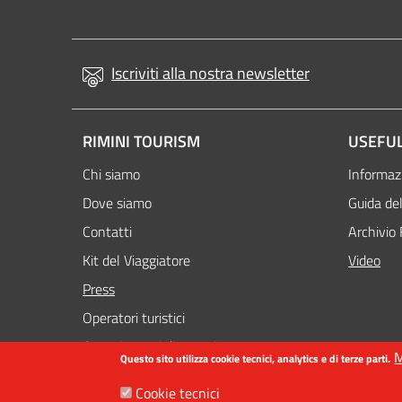
Iscriviti alla nostra newsletter
RIMINI TOURISM
USEFUL
Chi siamo
Informazi
Dove siamo
Guida del
Contatti
Archivio 
Kit del Viaggiatore
Video
Attivo
Press
Operatori turistici
Organizzatori di eventi
M
Questo sito utilizza cookie tecnici, analytics e di terze parti.
Cookie tecnici