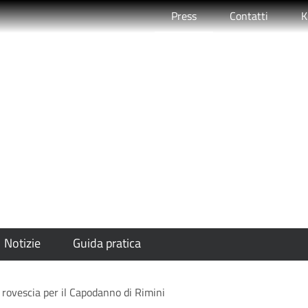
Attivo
Press
Contatti
K
to alla rovescia per il C
Notizie
Guida pratica
la rovescia per il Capodanno di Rimini