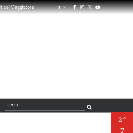
Facebook
Instagram
Twitter
YouTube
it del Viaggiatore
IT
LANGUAGE SWITCHER: CURRENT LANGUA
apodanno di Rimini