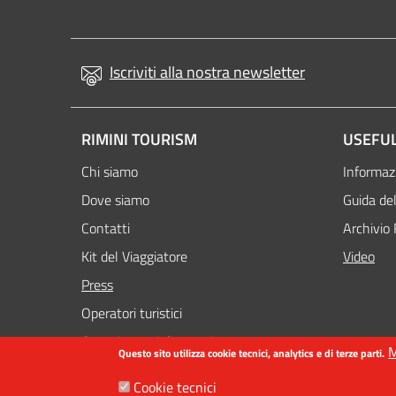
Iscriviti alla nostra newsletter
RIMINI TOURISM
USEFUL
Chi siamo
Informazi
Dove siamo
Guida del
Contatti
Archivio 
Kit del Viaggiatore
Video
Attivo
Press
Operatori turistici
Organizzatori di eventi
M
Questo sito utilizza cookie tecnici, analytics e di terze parti.
Cookie tecnici