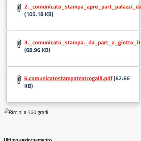
2._comunicato_stampa_apre_part_palazzi_da
(105.18 KB)
Document:
3._comunicato_stampa._da_part_a_giotto_it
(68.96 KB)
Document:
6.comunicatostampateatrogalli.pdf
(62.66
KB)
Ultimo aggiornamento