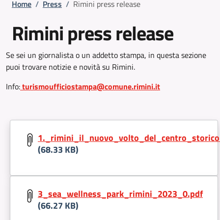
Briciole di pane
Home
/
Press
/
Rimini press release
Rimini press release
Se sei un giornalista o un addetto stampa, in questa sezione
puoi trovare notizie e novità su Rimini.
Info:
turismoufficiostampa@comune.rimini.it
Document:
1._rimini_il_nuovo_volto_del_centro_storico
(68.33 KB)
Document:
3_sea_wellness_park_rimini_2023_0.pdf
(66.27 KB)