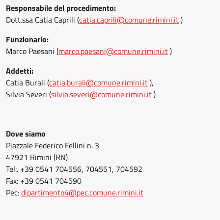
Responsabile del procedimento:
Dott.ssa Catia Caprili (
catia.caprili@comune.rimini.it
)
Funzionario:
Marco Paesani (
marco.paesani@comune.rimini.it
)
Addetti:
Catia Burali (
catia.burali@comune.rimini.it
),
Silvia Severi (
silvia.severi@comune.rimini.it
)
Dove siamo
Piazzale Federico Fellini n. 3
47921 Rimini (RN)
Tel:. +39 0541 704556, 704551, 704592
Fax: +39 0541 704590
Pec:
dipartimento4@pec.comune.rimini.it