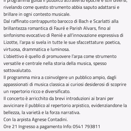
Il programma guida il pubblico attraverso epoche e stili diversi,
rivelando come questo strumento abbia saputo adattarsi e
brillare in ogni contesto musicale.
Dal raffinato contrappunto barocco di Bach e Scarlatti alla
brillantezza romantica di Fauré e Parish Alvars, fino al
sinfonismo evocativo di Renié e all’innovazione espressiva di
Lizotte, l’arpa si svela in tutte le sue sfaccettature: poetica,
virtuosa, drammatica e luminosa.
L’obiettivo è quello di promuovere l’arpa come strumento
versatile e centrale nella storia della musica, spesso
sottovalutato.
Il programma mira a coinvolgere un pubblico ampio, dagli
appassionati di musica classica ai curiosi desiderosi di scoprire
un repertorio ricco e diversificato.
Il concerto è arricchito da brevi introduzioni ai brani per
avvicinare il pubblico al repertorio arpistico, evidenziandone la
bellezza, la varietà e la forza narrativa.
Con la arpista Agnese Contadini.
Ore 21 Ingresso a pagamento Info: 0541 793811