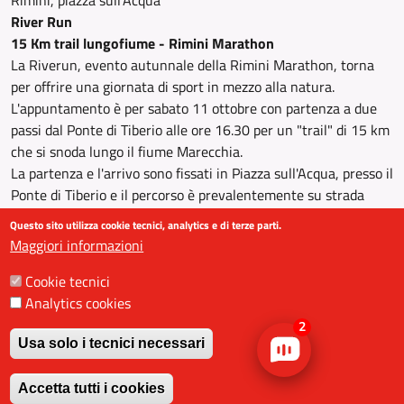
Rimini, piazza sull'Acqua
River Run
15 Km trail lungofiume - Rimini Marathon
La Riverun, evento autunnale della Rimini Marathon, torna
per offrire una giornata di sport in mezzo alla natura.
L'appuntamento è per sabato 11 ottobre con partenza a due
passi dal Ponte di Tiberio alle ore 16.30 per un "trail" di 15 km
che si snoda lungo il fiume Marecchia.
La partenza e l'arrivo sono fissati in Piazza sull'Acqua, presso il
Ponte di Tiberio e il percorso è prevalentemente su strada
battuta, quindi sono sufficienti normali scarpe da running.
Questo sito utilizza cookie tecnici, analytics e di terze parti.
Le iscrizioni possono essere effettuate anche sul posto il
Maggiori informazioni
giorno dell'evento, dalle 10:00 alle 16:00 presso Piazza
sull'Acqua, al costo di 20,00 €.
Cookie tecnici
Montepremi di 200 € al primo classificato, 100 € al secondo e
Analytics cookies
50 € al terzo. Inoltre, sono previsti premi a sorteggio tra tutti i
2
partecipanti, tra cui una bicicletta per adulto e una per
Usa solo i tecnici necessari
bambino.
Revoca il consenso
Ore 16.30 Info: 331.1016736
Accetta tutti i cookies