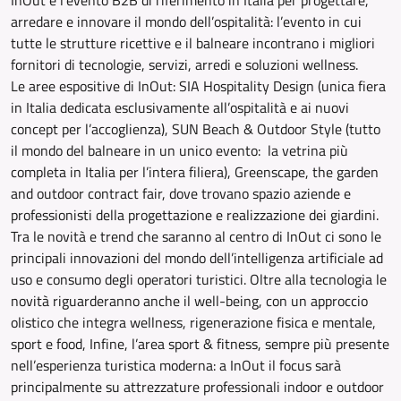
InOut è l’evento B2B di riferimento in Italia per progettare,
arredare e innovare il mondo dell’ospitalità: l’evento in cui
tutte le strutture ricettive e il balneare incontrano i migliori
fornitori di tecnologie, servizi, arredi e soluzioni wellness.
Le aree espositive di InOut: SIA Hospitality Design (unica fiera
in Italia dedicata esclusivamente all’ospitalità e ai nuovi
concept per l’accoglienza), SUN Beach & Outdoor Style (tutto
il mondo del balneare in un unico evento: la vetrina più
completa in Italia per l’intera filiera), Greenscape, the garden
and outdoor contract fair, dove trovano spazio aziende e
professionisti della progettazione e realizzazione dei giardini.
Tra le novità e trend che saranno al centro di InOut ci sono le
principali innovazioni del mondo dell’intelligenza artificiale ad
uso e consumo degli operatori turistici. Oltre alla tecnologia le
novità riguarderanno anche il well-being, con un approccio
olistico che integra wellness, rigenerazione fisica e mentale,
sport e food, Infine, l’area sport & fitness, sempre più presente
nell’esperienza turistica moderna: a InOut il focus sarà
principalmente su attrezzature professionali indoor e outdoor