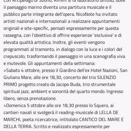
Con Arcipelago di Suono, Rimini si fa laboratorio diffuso, dove
il paesaggio marino diventa una partitura musicale e il
pubblico parte integrante dell’opera. NicoNote ha invitato
artisti nazionali e internazionali a realizzare appuntamenti
originali e site-specific, pensati espressamente per questa
rassegna, con l’obiettivo di offrire esperienze ‘esclusive’ e di
elevata qualità artistica. Inoltre, gli eventi vengono
programmati al tramonto, in dialogo con la luce e i colori del
crepuscolo, trasformando il paesaggio in una scenografia viva
e mutevole. Gli appuntamenti della settimana:
>Sabato 4 ottobre, presso il Giardino dell’ex Hotel Nazioni, San
Giuliano Mare, alle ore 18,30, concerto del trio SILENZIO
PRIMO progetto creato da Jacopo Buda, trio strumentale
spiritual jazz, ambient e sonorità del quarto mondo. Ingresso
libero, senza prenotazione.
>Domenica 5 ottobre alle ore 18,30 presso lo Squero, ai
cantieri navali si svolgerà il reading-musicale di LELLA DE
MARCHI, poeta ricercatrice, intitolato CANTICO DEL MARE E
DELLA TERRA. Scritto e realizzato espressamente per