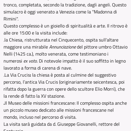
tronco, completata, secondo la tradizione, dagli angeli. Questo
simulacro è oggi venerato a Venezia come la "Madonna di
Rimini".
Questo complesso è un gioiello di spiritualità e arte. Il ritrovo è
alle ore 15:00 e la visita include:
.la Chiesa, ristrutturata nel Cinquecento, ospita sull'altare
maggiore una mirabile
Annunciazione
del pittore umbro Ottavio
Nelli (1425 ca.), molto venerata, come testimoniano i
numerosi
ex voto
. Di notevole impatto è il suo soffitto in legno
lavorato a forma di carena di nave.
.La Via Crucis
:
la chiesa è posta al culmine del suggestivo
percorso, l’antica Via Crucis (originariamente seicentesca, poi
rifatta dopo la guerra con opere dello scultore Elio Morri), che
la rende di fatto la XV stazione.
.
Il Museo delle missioni francescane: Il complesso ospita anche
un piccolo museo dedicato alle missioni francescane nel
mondo, incluso nel percorso di visita.
La visita sarà guidata da d. Giuseppe Giovanelli, rettore del