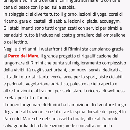
un aperitivo in uno dei tanti chiringuiti sul mare, o con una
cena di pesce con i piedi sulla sabbia.
In spiaggia ci si diverte tutto il giorno: lezioni di yoga, corsi di
ricamo, gare di castelli di sabbia, lezioni di piada, acquagym.
Gli stabilimenti sono tutti organizzati con servizi per bimbi e
per adulti: tutto è incluso nel costo giornaliero dell'ombrellone
o del lettino.
Negli ultimi anni il waterfront di Rimini sta cambiando grazie
al
Parco del Mare
, il grande progetto di riqualificazione del
lungomare di Rimini che punta sul miglioramento complessivo
della vivibilità degli spazi urbani, con nuovi servizi dedicati a
cittadini e turisti: tanto verde, aree per lo sport, piste ciclabili
e pedonali, vegetazione adriatica, palestre a cielo aperto e
altre funzioni e attrazioni per soddisfare la ricerca di wellness
e relax per tutto l’anno.
Il nuovo lungomare di Rimini ha l’ambizione di diventare luogo
di grande attrazione e costituisce la spina dorsale del progetto
Parco del Mare che nel suo assetto finale, oltre al Piano di
salvaguardia della balneazione, vede coinvolta anche la