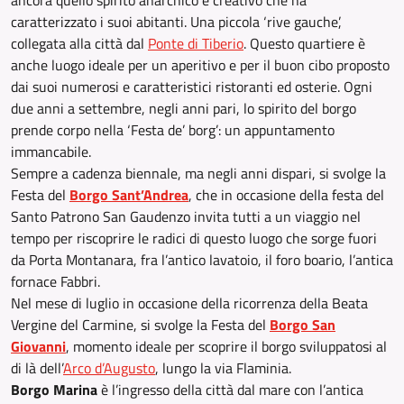
ancora quello spirito anarchico e creativo che ha
caratterizzato i suoi abitanti. Una piccola ‘rive gauche’,
collegata alla città dal
Ponte di Tiberio
. Questo quartiere è
anche luogo ideale per un aperitivo e per il buon cibo proposto
dai suoi numerosi e caratteristici ristoranti ed osterie. Ogni
due anni a settembre, negli anni pari, lo spirito del borgo
prende corpo nella ‘Festa de’ borg’: un appuntamento
immancabile.
Sempre a cadenza biennale, ma negli anni dispari, si svolge la
Festa del
Borgo Sant’Andrea
, che in occasione della festa del
Santo Patrono San Gaudenzo invita tutti a un viaggio nel
tempo per riscoprire le radici di questo luogo che sorge fuori
da Porta Montanara, fra l’antico lavatoio, il foro boario, l’antica
fornace Fabbri.
Nel mese di luglio in occasione della ricorrenza della Beata
Vergine del Carmine, si svolge la Festa del
Borgo San
Giovanni
, momento ideale per scoprire il borgo sviluppatosi al
di là dell’
Arco d’Augusto
, lungo la via Flaminia.
Borgo Marina
è l’ingresso della città dal mare con l’antica