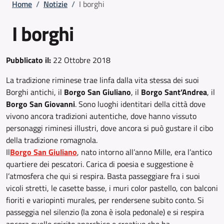
Briciole di pane
Home
/
Notizie
/
I borghi
I borghi
Pubblicato il:
22 Ottobre 2018
La tradizione riminese trae linfa dalla vita stessa dei suoi
Borghi antichi, il
Borgo San Giuliano
, il
Borgo Sant’Andrea
, il
Borgo San Giovanni
. Sono luoghi identitari della città dove
vivono ancora tradizioni autentiche, dove hanno vissuto
personaggi riminesi illustri, dove ancora si può gustare il cibo
della tradizione romagnola.
Il
Borgo San Giuliano
, nato intorno all’anno Mille, era l’antico
quartiere dei pescatori. Carica di poesia e suggestione è
l’atmosfera che qui si respira. Basta passeggiare fra i suoi
vicoli stretti, le casette basse, i muri color pastello, con balconi
fioriti e variopinti murales, per rendersene subito conto. Si
passeggia nel silenzio (la zona è isola pedonale) e si respira