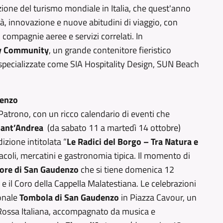
ozione del turismo mondiale in Italia, che quest'anno
ità, innovazione e nuove abitudini di viaggio, con
, compagnie aeree e servizi correlati. In
ty Community
, un grande contenitore fieristico
e specializzate come SIA Hospitality Design, SUN Beach
denzo
Patrono, con un ricco calendario di eventi che
Sant’Andrea
(da sabato 11 a martedì 14 ottobre)
dizione intitolata “
Le Radici del Borgo – Tra Natura e
acoli, mercatini e gastronomia tipica. Il momento di
nore di San Gaudenzo
che si tiene domenica 12
e il Coro della Cappella Malatestiana. Le celebrazioni
ionale
Tombola di San Gaudenzo
in Piazza Cavour, un
 Rossa Italiana, accompagnato da musica e