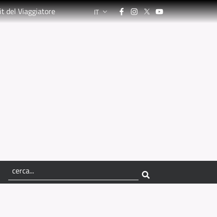
Facebook
Instagram
Twitter
YouTube
it del Viaggiatore
IT
LANGUAGE SWITCHER: CURRENT LANGUA