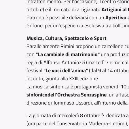
intrattenimento. Per l’occasione, il centro stori
ottobre) e il mercato di artigianato
Artigiani al
Patrono è possibile deliziarsi con un
Aperitivo a
Grifone, per un’esperienza esclusiva tra bollicine,
Musica, Cultura, Spettacolo e Sport
Parallelamente Rimini propone un cartellone cultu
con
"La cambiale di matrimonio"
una produzion
regia di Alfonso Antoniozzi (martedì 7 e mercoled
festival
"Le voci dell’anima"
(dal 9 al 14 ottobr
incontri, giunta alla XXIII edizione.
La musica sinfonica è protagonista venerdì 10 ot
sinfonico
dell’Orchestra Senzaspine
, un affas
direzione di Tommaso Ussardi, all'interno dell
La giornata di mercoledì 8 ottobre è dedicata a
(ora parte del Conservatorio Maderna-Lettimi), c