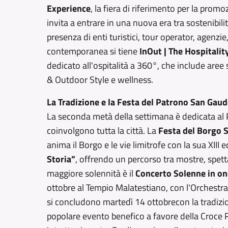
Experience
, la fiera di riferimento per la prom
invita a entrare in una nuova era tra sostenibil
presenza di enti turistici, tour operator, agenzie
contemporanea si tiene
InOut | The Hospitali
dedicato all'ospitalità a 360°, che include are
& Outdoor Style e wellness.
La Tradizione e la Festa del Patrono San Gau
La seconda metà della settimana è dedicata al 
coinvolgono tutta la città. La
Festa del Borgo 
anima il Borgo e le vie limitrofe con la sua XIII e
Storia”
, offrendo un percorso tra mostre, spett
maggiore solennità è il
Concerto Solenne in o
ottobre al Tempio Malatestiano, con l'Orchestra 
si concludono martedì 14 ottobre
con la tradiz
popolare evento benefico a favore della Croce