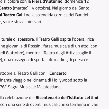
co si colora con la
Fiera d’Autunno
(domenica 12
 Centro
(martedì 14 ottobre). Nel giorno del Santo
l Teatro Galli
nella splendida cornice del Bar del
 vini e stuzzichini vari.
rale di spessore. Il Teatro Galli ospita l'opera lirica
e giovanile di Rossini, farsa musicale di un atto, con
ì 8 ottobre), mentre il Teatro degli Atti accoglie il
e), una rassegna di spettacoli, reading di poesia e
tobre al Teatro Galli con il
Concerto
cinante viaggio nel cinema di Hollywood sotto la
a 76° Sagra Musicale Malatestiana.
lla celebrazione del
Bicentenario dell'Istituto Lettimi
on una serie di eventi musicali che si terranno in vari