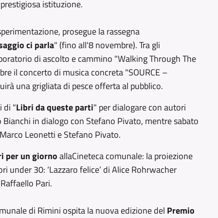
 prestigiosa istituzione.
 sperimentazione, prosegue la rassegna
saggio ci parla
" (fino all'8 novembre). Tra gli
 laboratorio di ascolto e cammino "Walking Through The
bre il concerto di musica concreta "SOURCE –
irà una grigliata di pesce offerta al pubblico.
 di "
Libri da queste parti
" per dialogare con autori
sco Bianchi in dialogo con Stefano Pivato, mentre sabato
 Marco Leonetti e Stefano Pivato.
i per un giorno
alla
Cineteca comunale: la proiezione
ori under 30: ‘Lazzaro felice’ di Alice Rohrwacher
Raffaello Pari.
omunale di Rimini ospita la nuova edizione del
Premio