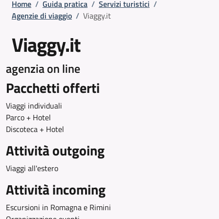
Briciole di pane
Home
/
Guida pratica
/
Servizi turistici
/
Agenzie di viaggio
/
Viaggy.it
Viaggy.it
agenzia on line
Pacchetti offerti
Viaggi individuali
Parco + Hotel
Discoteca + Hotel
Attività outgoing
Viaggi all'estero
Attività incoming
Escursioni in Romagna e Rimini