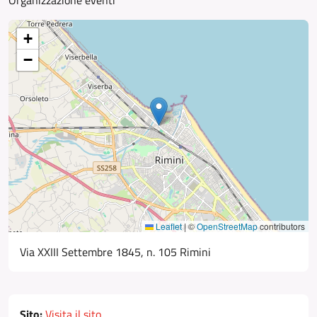
Organizzazione eventi
+
−
Leaflet
|
©
OpenStreetMap
contributors
Via XXIII Settembre 1845, n. 105 Rimini
Sito:
Visita il sito