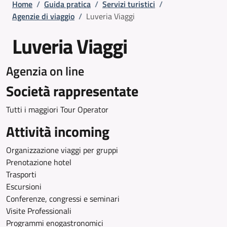
Briciole di pane
Home
/
Guida pratica
/
Servizi turistici
/
Agenzie di viaggio
/
Luveria Viaggi
Luveria Viaggi
Agenzia on line
Società rappresentate
Tutti i maggiori Tour Operator
Attività incoming
Organizzazione viaggi per gruppi
Prenotazione hotel
Trasporti
Escursioni
Conferenze, congressi e seminari
Visite Professionali
Programmi enogastronomici