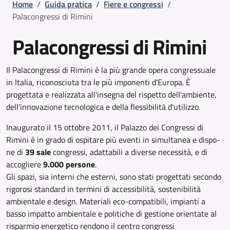
Briciole di pane
Home
/
Guida pratica
/
Fiere e congressi
/
Palacongressi di Rimini
Palacongressi di Rimini
Il Palacongressi di Rimini è la più grande opera congressuale
in Italia, riconosciuta tra le più imponenti d'Europa. È
progettata e realizzata all'insegna del rispetto dell'ambiente,
dell'innovazione tecnologica e della flessibilità d'utilizzo.
Inaugurato il 15 ottobre 2011, il Palazzo dei Congressi di
Rimi­ni è in grado di ospitare più eventi in simultanea e dispo­
ne di
39 sale
congressi, adattabili a diverse necessità, e di
accogliere
9.000 persone
.
Gli spazi, sia interni che esterni, sono stati progettati secondo
rigorosi standard in termini di accessibilità, sostenibilità
ambientale e de­sign. Materiali eco-compatibili, impianti a
basso impatto ambientale e politiche di gestione orientate al
risparmio energetico rendono il centro congressi