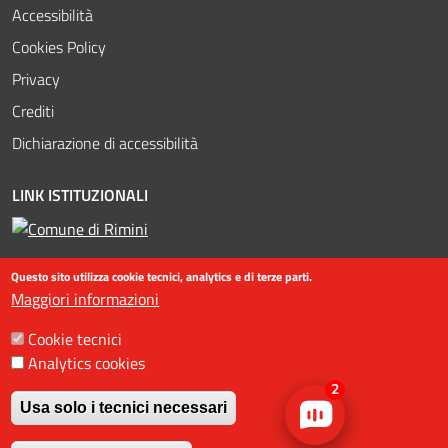
Accessibilità
Cookies Policy
Privacy
Crediti
Dichiarazione di accessibilità
LINK ISTITUZIONALI
Questo sito utilizza cookie tecnici, analytics e di terze parti.
Maggiori informazioni
Cookie tecnici
Analytics cookies
©2016-2023 Assessorato al turismo / Comune di Rimini, Piazzale
2
Fellini 3 47921 - Rimini - +39 0541 704587 / Ufficio Informazioni
Usa solo i tecnici necessari
Turistiche (IAT) +39 0541 53399 / fax +39 0541 56598 / Statistiche
Revoca il consenso
web