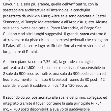
Cavour, alla sala più grande, quella dell'Anfiteatro, con la
spettacolare architettura all’interno della conchiglia
progettata da Volkwin Marg. Altre sale sono dedicate a Castel
Sismondo, al Tempio Malatestiano e all’Arco d’Augusto. Alcune
sale sono invece dedicate al Parco Marecchia, al Borgo San
Giuliano e ad altri luoghi suggestivi. Il grande
parco
esterno è
attraversato da piste ciclabili e percorsi pedonali che collegano
il Palas all’adiacente lago artificiale, fino al centro storico e al
lungomare di Rimini.
Al primo piano (a quota 7,35 mt), la grande conchiglia-
anfiteatro da 1.600 posti con poltrone fisse, è suddivisibile in
2 sale da 800 sedute. Inoltre, una sala da 300 posti con arredi
fissi e pavimento inclinato; 6 breakout rooms da 30 posti; 12
sale (delle quali 5 suddivisibili) da 40 a 120 sedute.
Il secondo corpo, posizionato alle spalle del primo, collegato ed
integrato tramite il foyer, contiene la sala principale (4.754
mq, 4.700 posti disponibili), a sua volta suddivisibile