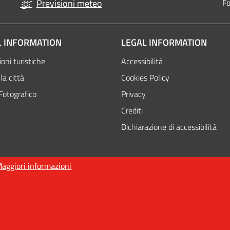
Previsioni meteo
Fo
 INFORMATION
LEGAL INFORMATION
oni turistiche
Accessibilità
la città
Cookies Policy
Fotografico
Privacy
Crediti
Dichiarazione di accessibilità
aggiori informazioni
nso
 Fellini 3 47921 - Rimini - +39 0541 704587 / Ufficio Informazioni Turisti