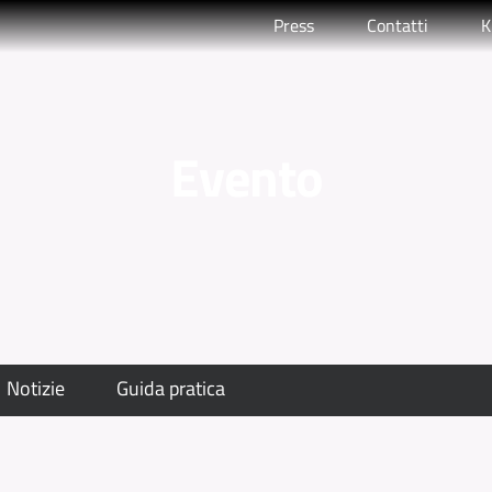
Press
Contatti
K
Evento
Notizie
Guida pratica