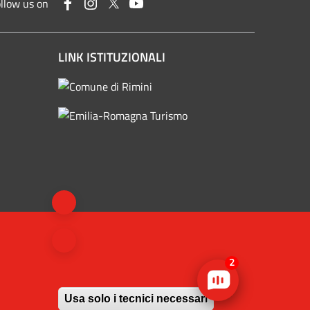
Facebook
Instagram
Twitter
YouTube
llow us on
LINK ISTITUZIONALI
2
Usa solo i tecnici necessari
che (IAT) +39 0541 53399 / fax +39 0541 56598 / Statistiche web