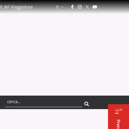
Facebook
Instagram
Twitter
YouTube
it del Viaggiatore
IT
LANGUAGE SWITCHER: CURRENT LANGUA