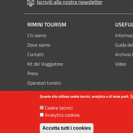
Iscriviti alla nostra newsletter
RIMINI TOURISM
USEFUL
Chi siamo
Informazi
Dove siamo
Guida del
Contatti
Archivio 
Kit del Viaggiatore
Video
Press
Operatori turistici
Organizzatori di eventi
M
Questo sito utilizza cookie tecnici, analytics e di terze parti.
Cookie tecnici
Analytics cookies
Revoca il conse
Accetta tutti i cookies
©2016-2023 Assessorato al turismo / Comune di Rimini, Piazzale