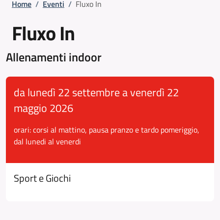
Briciole di pane
Home
/
Eventi
/
Fluxo In
Fluxo In
Allenamenti indoor
da lunedì 22 settembre a venerdì 22
maggio 2026
orari: corsi al mattino, pausa pranzo e tardo pomeriggio,
dal lunedi al venerdi
Sport e Giochi