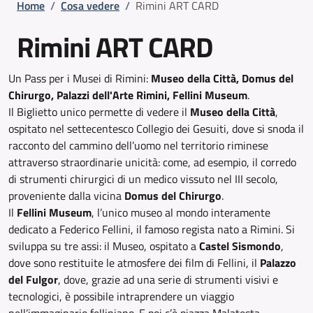
Briciole di pane
Home
/
Cosa vedere
/
Rimini ART CARD
Rimini ART CARD
Un Pass per i Musei di Rimini:
Museo della Città, Domus del
Chirurgo, Palazzi dell'Arte Rimini, Fellini Museum
.
Il Biglietto unico permette di vedere il
Museo della Città
,
ospitato nel settecentesco Collegio dei Gesuiti, dove si snoda il
racconto del cammino dell’uomo nel territorio riminese
attraverso straordinarie unicità: come, ad esempio, il corredo
di strumenti chirurgici di un medico vissuto nel III secolo,
proveniente dalla vicina
Domus del Chirurgo
.
Il
Fellini Museum
, l’unico museo al mondo interamente
dedicato a Federico Fellini, il famoso regista nato a Rimini. Si
sviluppa su tre assi: il Museo, ospitato a
Castel Sismondo
,
dove sono restituite le atmosfere dei film di Fellini, il
Palazzo
del Fulgor
, dove, grazie ad una serie di strumenti visivi e
tecnologici, è possibile intraprendere un viaggio