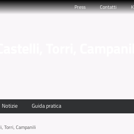
Press
Contatti
K
Castelli, Torri, Campanil
Notizie
Guida pratica
li, Torri, Campanili