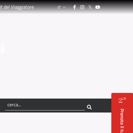
Facebook
Instagram
Twitter
YouTube
it del Viaggiatore
IT
LANGUAGE SWITCHER: CURRENT LANGUA
i