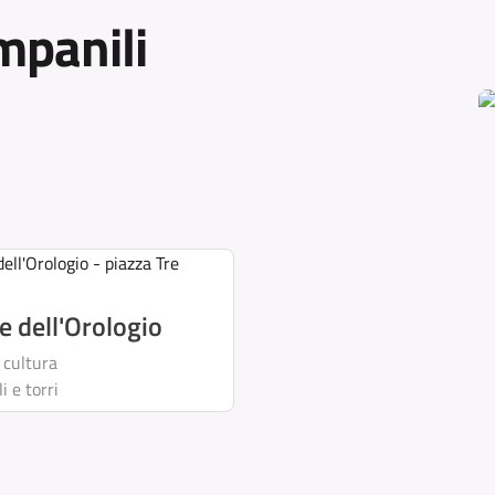
ampanili
e dell'Orologio
 cultura
i e torri