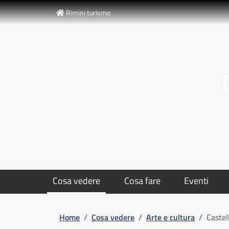
Slim top
Salta al contenuto principale
Skip to footer content
Rimini turismo
Cosa vedere
Cosa fare
Eventi
Briciole di pane
Home
/
Cosa vedere
/
Arte e cultura
/
Castel