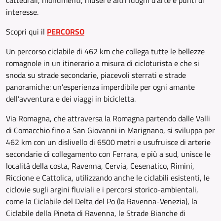
cattedrali, monumenti, musei e altri luoghi d’arte e punti di
interesse.
Scopri qui il
PERCORSO
Un percorso ciclabile di 462 km che collega tutte le bellezze
romagnole in un itinerario a misura di cicloturista e che si
snoda su strade secondarie, piacevoli sterrati e strade
panoramiche: un’esperienza imperdibile per ogni amante
dell’avventura e dei viaggi in bicicletta.
Via Romagna, che attraversa la Romagna partendo dalle Valli
di Comacchio fino a San Giovanni in Marignano, si sviluppa per
462 km con un dislivello di 6500 metri e usufruisce di arterie
secondarie di collegamento con Ferrara, e più a sud, unisce le
località della costa, Ravenna, Cervia, Cesenatico, Rimini,
Riccione e Cattolica, utilizzando anche le ciclabili esistenti, le
ciclovie sugli argini fluviali e i percorsi storico-ambientali,
come la Ciclabile del Delta del Po (la Ravenna-Venezia), la
Ciclabile della Pineta di Ravenna, le Strade Bianche di