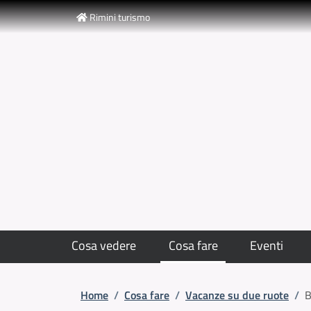
Slim top
Salta al contenuto principale
Skip to footer content
Rimini turismo
Cosa vedere
Cosa fare
Eventi
Briciole di pane
Home
/
Cosa fare
/
Vacanze su due ruote
/
B