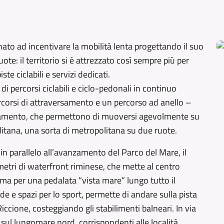
nato ad incentivare la mobilità lenta progettando il suo
te: il territorio si è attrezzato così sempre più per
e ciclabili e servizi dedicati.
i percorsi ciclabili e ciclo-pedonali in continuo
corsi di attraversamento e un percorso ad anello –
letamento, che permettono di muoversi agevolmente su
ipolitana, una sorta di metropolitana su due ruote.
 in parallelo all’avanzamento del Parco del Mare, il
metri di waterfront riminese, che mette al centro
ima per una pedalata “vista mare” lungo tutto il
rde e spazi per lo sport, permette di andare sulla pista
Riccione, costeggiando gli stabilimenti balneari. In via
 sul lungomare nord, corrispondenti alle località