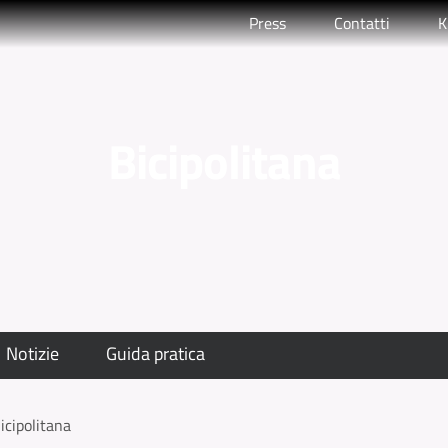
Press
Contatti
K
Bicipolitana
Notizie
Guida pratica
icipolitana