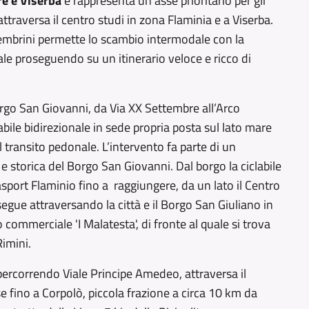
e e Viserba
e rappresenta un asse prioritario per gli
ttraversa il centro studi in zona Flaminia e a Viserba.
ettembrini permette lo scambio intermodale con la
dale proseguendo su un itinerario veloce e ricco di
orgo San Giovanni, da Via XX Settembre all’Arco
clabile bidirezionale in sede propria posta sul lato mare
l transito pedonale. L’intervento fa parte di un
 e storica del Borgo San Giovanni. Dal borgo la ciclabile
asport Flaminio fino a raggiungere, da un lato il Centro
egue attraversando la città e il Borgo San Giuliano in
ommerciale 'I Malatesta', di fronte al quale si trova
Rimini.
 percorrendo Viale Principe Amedeo, attraversa il
e fino a Corpolò, piccola frazione a circa 10 km da