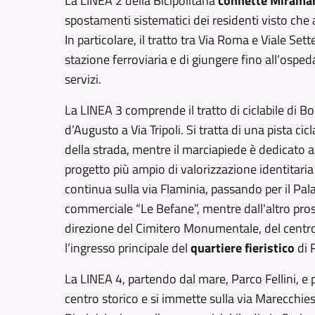
La LINEA 2 della Bicipolitana
connette Miramar
spostamenti sistematici dei residenti visto che a
In particolare, il tratto tra Via Roma e Viale S
stazione ferroviaria e di giungere fino all’ospe
servizi.
La LINEA 3 comprende il tratto di ciclabile di B
d’Augusto a Via Tripoli. Si tratta di una pista ci
della strada, mentre il marciapiede è dedicato a
progetto più ampio di valorizzazione identitaria
continua sulla via Flaminia, passando per il Pal
commerciale “Le Befane”, mentre dall'altro pros
direzione del Cimitero Monumentale, del centro c
l’ingresso principale del
quartiere fieristico
di 
La LINEA 4, partendo dal mare, Parco Fellini, e
centro storico e si immette sulla via Marecchies