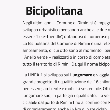
Bicipolitana
Negli ultimi anni il Comune di Rimini si è impeg
sviluppo urbanistico pensando anche alle due ruo
essere “bike-friendly”, dotandosi di numerose pist
La Bicipolitana del Comune di Rimini è una rete d
ampliamento, di cui otto sono al momento i per
l’Anello verde – realizzati o in corso di comp
tutto il territorio di Rimini. Da qui il nome bic
La LINEA 1 si sviluppa sul
Lungomare
e viaggia
grande progetto di riqualificazione dei 16 chilo
benessere, ambiente e mobilità sostenibile. Ott
lungomare sud, in parte già riqualificato. Tra ve
ciclabile dal porto di Rimini fino al confine con 
di completamento anche i 6 km di piste ciclabili