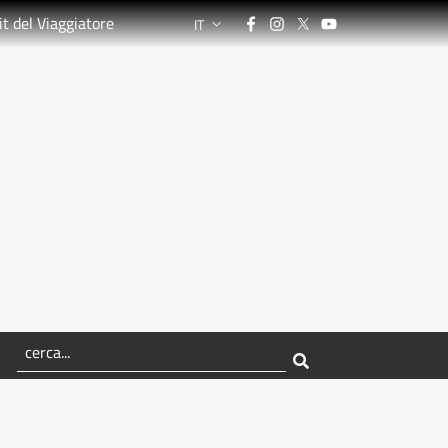
Facebook
Instagram
Twitter
YouTube
it del Viaggiatore
IT
LANGUAGE SWITCHER: CURRENT LANGUA