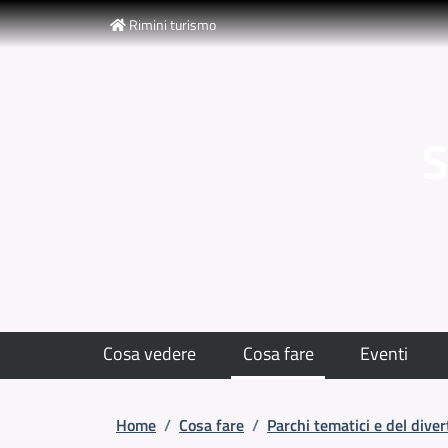
Slim top
Salta al contenuto principale
Skip to footer content
Rimini turismo
S
Cosa vedere
Cosa fare
Eventi
Briciole di pane
Home
/
Cosa fare
/
Parchi tematici e del dive