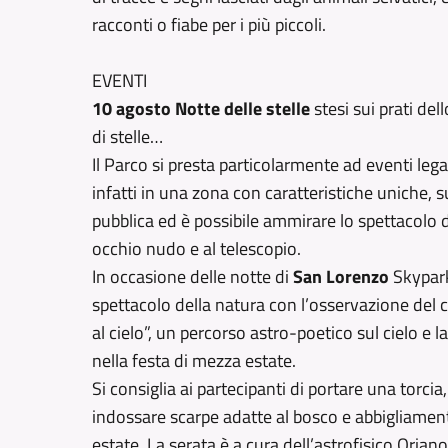
racconti o fiabe per i più piccoli.
EVENTI
10 agosto Notte delle stelle
stesi sui prati del
di stelle…
Il Parco si presta particolarmente ad eventi legat
infatti in una zona con caratteristiche uniche,
pubblica ed è possibile ammirare lo spettacolo de
occhio nudo e al telescopio.
In occasione delle notte di
San Lorenzo
Skypark 
spettacolo della natura con l’osservazione del ci
al cielo”, un percorso astro-poetico sul cielo e l
nella festa di mezza estate.
Si consiglia ai partecipanti di portare una torc
indossare scarpe adatte al bosco e abbigliamen
estate. La serata è a cura dell’astrofisico Oriano