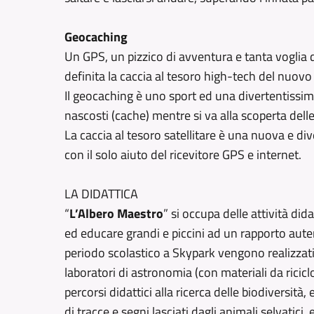
Geocaching
Un GPS, un pizzico di avventura e tanta voglia di 
definita la caccia al tesoro high-tech del nuovo
Il geocaching è uno sport ed una divertentissima 
nascosti (cache) mentre si va alla scoperta delle
La caccia al tesoro satellitare è una nuova e d
con il solo aiuto del ricevitore GPS e internet.
LA DIDATTICA
“
L’Albero Maestro
” si occupa delle attività dida
ed educare grandi e piccini ad un rapporto auten
periodo scolastico a Skypark vengono realizzati, 
laboratori di astronomia (con materiali da ricicl
percorsi didattici alla ricerca delle biodiversità
di tracce e segni lasciati dagli animali selvatici