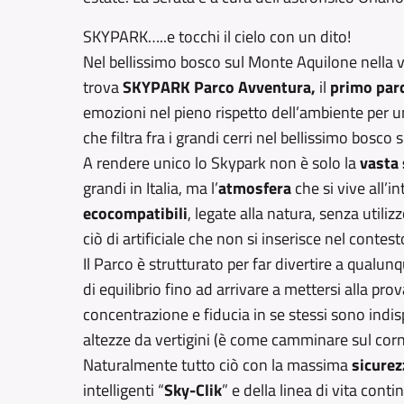
SKYPARK…..e tocchi il cielo con un dito!
Nel bellissimo bosco sul Monte Aquilone nella v
trova
SKYPARK Parco Avventura,
il
primo parc
emozioni nel pieno rispetto dell’ambiente per u
che filtra fra i grandi cerri nel bellissimo bosc
A rendere unico lo Skypark non è solo la
vasta 
grandi in Italia, ma l’
atmosfera
che si vive all’
ecocompatibili
, legate alla natura, senza utiliz
ciò di artificiale che non si inserisce nel contes
Il Parco è strutturato per far divertire a qualunq
di equilibrio fino ad arrivare a mettersi alla pro
concentrazione e fiducia in se stessi sono indis
altezze da vertigini (è come camminare sul corni
Naturalmente tutto ciò con la massima
sicurez
intelligenti “
Sky-Clik
” e della linea di vita conti