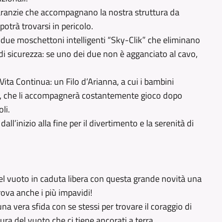
garanzie che accompagnano la nostra struttura da
potrà trovarsi in pericolo.
i due moschettoni intelligenti “Sky-Clik” che eliminano
di sicurezza: se uno dei due non è agganciato al cavo,
 Vita Continua: un Filo d’Arianna, a cui i bambini
so, che li accompagnerà costantemente gioco dopo
li.
ll’inizio alla fine per il divertimento e la serenità di
nel vuoto in caduta libera con questa grande novità una
rova anche i più impavidi!
na vera sfida con se stessi per trovare il coraggio di
ura del vuoto che ci tiene ancorati a terra.