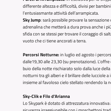
differente altezza e difficoltà, divisi per bambi
l’entusiasmante attività dell’arrampicata.
Sky Jump
: sarà possibile provare la sensazione 
adrenalina che metterà a dura prova anche i più 
sfida con se stessi per trovare il coraggio di sa
vuoto che ci tiene ancorati a terra.
Percorsi Notturne:
in luglio ed agosto i percor
dalle19,30 alle 23,30 (su prenotazione). L'offre
buio della notte rischiarato solo dalla luce dell
notturni tra gli alberi e il brillare delle lucciole
insieme al favoloso cielo stellato rendendo la n
Sky-Clik e Filo d’Arianna
Lo Skypark è dotato di attrezzatura innovativa a 
sicurezza irraggiungibile con i moschettoni tradi