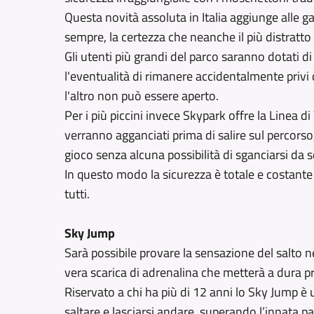
Questa novità assoluta in Italia aggiunge alle 
sempre, la certezza che neanche il più distratto 
Gli utenti più grandi del parco saranno dotati d
l'eventualità di rimanere accidentalmente privi 
l'altro non può essere aperto.
Per i più piccini invece Skypark offre la Linea di
verranno agganciati prima di salire sul percor
gioco senza alcuna possibilità di sganciarsi da so
In questo modo la sicurezza è totale e costante da
tutti.
Sky Jump
Sarà possibile provare la sensazione del salto 
vera scarica di adrenalina che metterà a dura p
Riservato a chi ha più di 12 anni lo Sky Jump è u
saltare e lasciarsi andare, superando l’innata pa