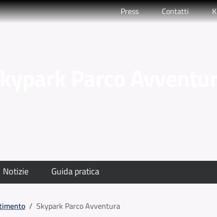
Press
Contatti
K
kypark Parco Avventu
Notizie
Guida pratica
rtimento
/
Skypark Parco Avventura