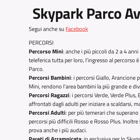
Skypark Parco A
Segui anche su
Facebook
PERCORSI
Percorso Mini
: anche i più piccoli da 2 a 4 anni
teleferica tutta per loro, l’ingresso al percorso è 
Parco.
Percorsi Bambini
: i percorsi Giallo, Arancione
Mini, rendono l’area bambini la più grande e dive
Percorsi Ragazzi
: i percorsi Verde, Verde Plus,
affrontati dagli adulti per iniziare a scaldarsi,
Percorsi Adulti
: per più temerari che superano 
percorsi più difficili Rosso e Rosso Plus. Inoltr
prova anche i più audaci.
Pareti di Arrampicata
: in esclusiva per lo Skypa