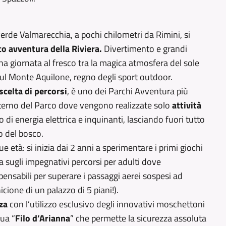
erde Valmarecchia, a pochi chilometri da Rimini, si
o avventura della Riviera.
Divertimento e grandi
na giornata al fresco tra la magica atmosfera del sole
o sul Monte Aquilone, regno degli sport outdoor.
scelta di percorsi
, è uno dei Parchi Avventura più
interno del Parco dove vengono realizzate solo
attività
zo di energia elettrica e inquinanti, lasciando fuori tutto
to del bosco.
ue età: si inizia dai 2 anni a sperimentare i primi giochi
va sugli impegnativi percorsi per adulti dove
pensabili per superare i passaggi aerei sospesi ad
cione di un palazzo di 5 piani!).
za
con l’utilizzo esclusivo degli innovativi moschettoni
nua “
Filo d’Arianna
” che permette la sicurezza assoluta