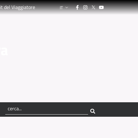
Facebook
Instagram
Twitter
YouTube
it del Viaggiatore
IT
LANGUAGE SWITCHER: CURRENT LANGUA
ra