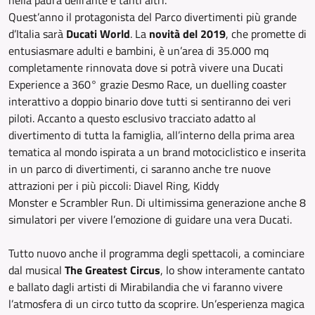
nella paura delirante e tanti altri.
Quest’anno il protagonista del Parco divertimenti più grande
d’Italia sarà
Ducati World
. La
novità del 2019
, che promette di
entusiasmare adulti e bambini, è un’area di 35.000 mq
completamente rinnovata dove si potrà vivere una Ducati
Experience a 360° grazie Desmo Race, un duelling coaster
interattivo a doppio binario dove tutti si sentiranno dei veri
piloti. Accanto a questo esclusivo tracciato adatto al
divertimento di tutta la famiglia, all’interno della prima area
tematica al mondo ispirata a un brand motociclistico e inserita
in un parco di divertimenti, ci saranno anche tre nuove
attrazioni per i più piccoli: Diavel Ring, Kiddy
Monster e Scrambler Run. Di ultimissima generazione anche 8
simulatori per vivere l’emozione di guidare una vera Ducati.
Tutto nuovo anche il programma degli spettacoli, a cominciare
dal musical
The Greatest Circus
, lo show interamente cantato
e ballato dagli artisti di Mirabilandia che vi faranno vivere
l’atmosfera di un circo tutto da scoprire. Un’esperienza magica