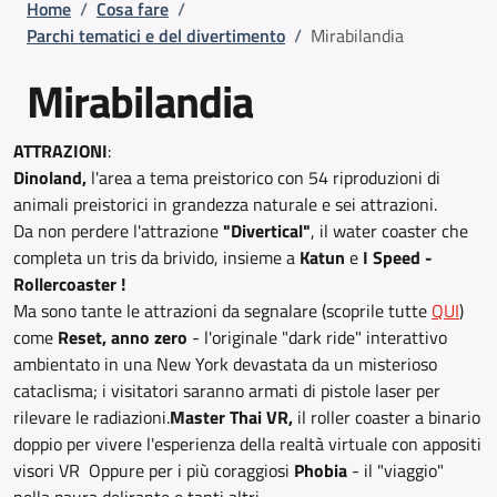
Briciole di pane
Home
/
Cosa fare
/
Parchi tematici e del divertimento
/
Mirabilandia
Mirabilandia
ATTRAZIONI
:
Dinoland,
l'area a tema preistorico con 54 riproduzioni di
animali preistorici in grandezza naturale e sei attrazioni.
Da non perdere l'attrazione
"Divertical"
, il water coaster che
completa un tris da brivido, insieme a
Katun
e
I Speed -
Rollercoaster !
Ma sono tante le attrazioni da segnalare (scoprile tutte
QUI
)
come
Reset, anno zero
- l'originale "dark ride" interattivo
ambientato in una New York devastata da un misterioso
cataclisma; i visitatori saranno armati di pistole laser per
rilevare le radiazioni.
Master Thai VR,
il roller coaster a binario
doppio per vivere l'esperienza della realtà virtuale con appositi
visori VR Oppure per i più coraggiosi
Phobia
- il "viaggio"