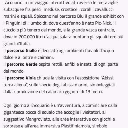
l’Acquario in un viaggio interattivo attraverso le meraviglie
subacquee fra pesci, meduse, crostacei, coralli, cavallucci
marini e squali. Spiccano nel percorso Blu il grande exhibit con
i Pinguini di Humboldt, dove quest'anno è nato Pic-Nick, il
cucciolo più tenero del mondo, e la grande vasca centrale,
dove in 700.000 litri d’acqua salata nuotano gli squali toro più
grandi d’Italia.
Il
percorso Giallo
è dedicato agli ambienti fluviali d’acqua
dolce e a lontre e caimani.
Il
percorso Verde
ospita rettili, anfibi e insetti di ogni parte
del mondo.
Il
percorso Viola
chiude la visita con l’esposizione “Abissi,
terra aliena”, sulle specie degli abissi marini, simboleggiati
dalla riproduzione del calamaro gigante di 13 metri.
Ogni giorno all’Acquario è un’avventura, a cominciare dalla
gigantesca bocca di squalo che accoglie i visitatori, al
suggestivo Mangrovieto, alle aree interattive con giochi e
sorprese e all’area immersiva Plastifiniamola, simbolo