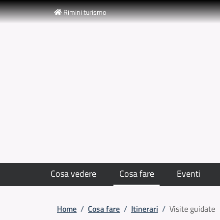
Slim top
Salta al contenuto principale
Skip to footer content
Rimini turismo
Cosa vedere
Cosa fare
Eventi
Briciole di pane
Home
/
Cosa fare
/
Itinerari
/
Visite guidate