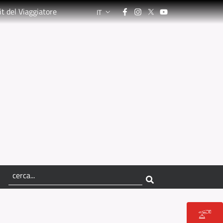
Facebook
Instagram
Twitter
YouTube
it del Viaggiatore
IT
LANGUAGE SWITCHER: CURRENT LANGUA