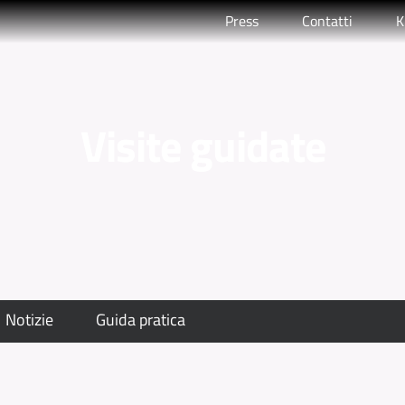
Press
Contatti
K
Visite guidate
Notizie
Guida pratica