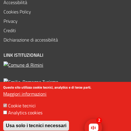
Accessibilità
Cookies Policy
Privacy
Crediti
Dichiarazione di accessibilità
LINK ISTITUZIONALI
Questo sito utilizza cookie tecnici, analytics e di terze parti.
Maggiori informazioni
Cookie tecnici
©2016-2023 Assessorato al turismo / Comune di Rimini, Piazzale
Analytics cookies
Fellini 3 47921 - Rimini - +39 0541 704587 / Ufficio Informazioni
2
Turistiche (IAT) +39 0541 53399 / fax +39 0541 56598 / Statistiche
Usa solo i tecnici necessari
web