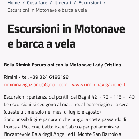
Briciole di pane
Home
/
Cosa fare
/
Itinerari
/
Escursioni
/
Escursioni in Motonave e barca a vela
Escursioni in Motonave
e barca a vela
Bella Rimini: Escursioni con la Motonave Lady Cristina
Rimini - tel. +39 324 6188198
rimininavigazione@gmail.com
-
www.rimininavigazione.it
Escursioni : partenza dai pontili dei Bagni 42 - 72 - 115 - 140
Le escursioni si svolgono al mattino, al pomeriggio e la sera
(queste ultime solo nei mesi di luglio e agosto)
Sono possibili gite panoramiche lungo la costa passando di
fronte a Riccione, Cattolica e Gabicce per poi ammirare
l'incantevole Baia degli Angeli ed il Monte San Bartolo a